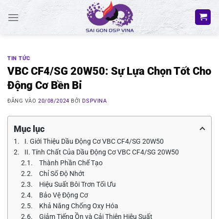
Bỏ
qua
nội
dung
TIN TỨC
VBC CF4/SG 20W50: Sự Lựa Chọn Tốt Cho
Động Cơ Bền Bỉ
ĐĂNG VÀO
20/08/2024
BỞI
DSPVINA
Mục lục
I. Giới Thiệu Dầu Động Cơ VBC CF4/SG 20W50
II. Tính Chất Của Dầu Động Cơ VBC CF4/SG 20W50
Thành Phần Chế Tạo
Chỉ Số Độ Nhớt
Hiệu Suất Bôi Trơn Tối Ưu
Bảo Vệ Động Cơ
Khả Năng Chống Oxy Hóa
Giảm Tiếng Ồn và Cải Thiện Hiệu Suất