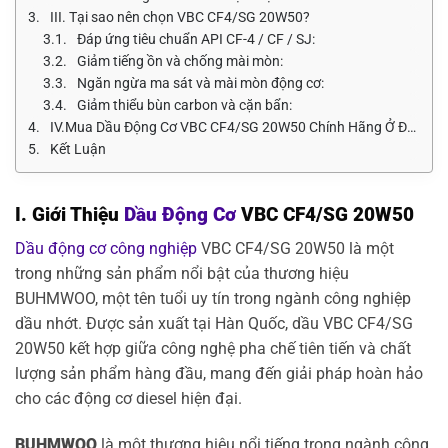
III. Tại sao nên chọn VBC CF4/SG 20W50?
Đáp ứng tiêu chuẩn API CF-4 / CF / SJ:
Giảm tiếng ồn và chống mài mòn:
Ngăn ngừa ma sát và mài mòn động cơ:
Giảm thiểu bùn carbon và cặn bẩn:
IV.Mua Dầu Động Cơ VBC CF4/SG 20W50 Chính Hãng Ở Đâu?
Kết Luận
I. Giới Thiệu
Dầu Động Cơ
VBC CF4/SG 20W50
Dầu động cơ công nghiệp
VBC CF4/SG 20W50 là một
trong những sản phẩm nổi bật của thương hiệu
BUHMWOO, một tên tuổi uy tín trong ngành công nghiệp
dầu nhớt. Được sản xuất tại Hàn Quốc, dầu VBC CF4/SG
20W50 kết hợp giữa công nghệ pha chế tiên tiến và chất
lượng sản phẩm hàng đầu, mang đến giải pháp hoàn hảo
cho các động cơ diesel hiện đại.
BUHMWOO
là một thương hiệu nổi tiếng trong ngành công