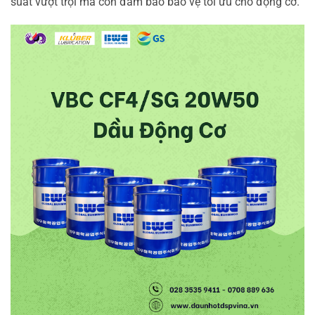
suất vượt trội mà còn đảm bảo bảo vệ tối ưu cho động cơ.