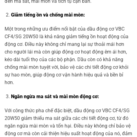
đến ma sát, mài mòn và tích tụ cặn bẩn.
Giảm tiếng ồn và chống mài mòn:
Một trong những ưu điểm nổi bật của dầu động cơ VBC
CF4/SG 20W50 là khả năng giảm tiếng ồn hoạt động của
động cơ. Điều này không chỉ mang lại sự thoải mái hơn
cho người lái mà còn giúp động cơ hoạt động êm ái hơn,
kéo dài tuổi thọ của các bộ phận. Dầu còn có khả năng
chống mài mòn tuyệt vời, bảo vệ các chi tiết động cơ khỏi
sự hao mòn, giúp động cơ vận hành hiệu quả và bền bỉ
hơn.
Ngăn ngừa ma sát và mài mòn động cơ:
Với công thức pha chế đặc biệt, dầu động cơ VBC CF4/SG
20W50 giảm thiểu ma sát giữa các chi tiết động cơ, từ đó
ngăn ngừa mài mòn và tổn hại. Điều này không chỉ bảo vệ
động cơ mà còn cải thiện hiệu suất hoạt động của nó, đảm