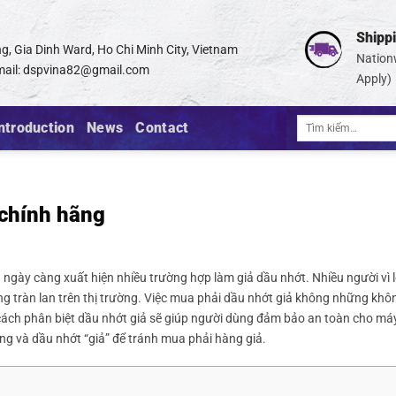
Shipp
g, Gia Dinh Ward, Ho Chi Minh City, Vietnam
Nation
ail:
dspvina82@gmail.com
Apply)
Tìm
ntroduction
News
Contact
kiếm:
 chính hãng
n ngày càng xuất hiện nhiều trường hợp làm giả dầu nhớt. Nhiều người vì l
g tràn lan trên thị trường. Việc mua phải dầu nhớt giả không những khô
 cách phân biệt dầu nhớt giả sẽ giúp người dùng đảm bảo an toàn cho m
ãng và dầu nhớt “giả” để tránh mua phải hàng giả.