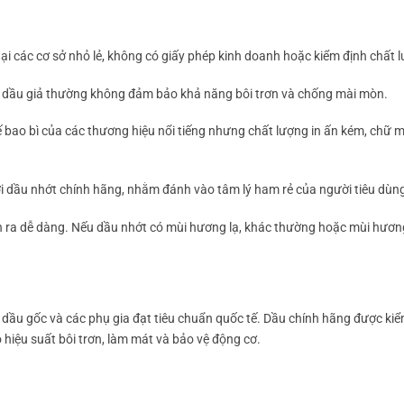
i các cơ sở nhỏ lẻ, không có giấy phép kinh doanh hoặc kiểm định chất 
t, dầu giả thường không đảm bảo khả năng bôi trơn và chống mài mòn.
ế bao bì của các thương hiệu nổi tiếng nhưng chất lượng in ấn kém, chữ 
với dầu nhớt chính hãng, nhằm đánh vào tâm lý ham rẻ của người tiêu dùn
ận ra dễ dàng. Nếu dầu nhớt có mùi hương lạ, khác thường hoặc mùi hươ
dầu gốc và các phụ gia đạt tiêu chuẩn quốc tế. Dầu chính hãng được kiể
 hiệu suất bôi trơn, làm mát và bảo vệ động cơ.