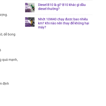
Diesel B10 là gì? B10 khác gì dầu
diesel thường?
lượng.
Nhớt 10W40 chạy được bao nhiêu
km? Khi nào nên thay để không hại
máy?
mờ, dễ bong
g.
ng quá mạnh,
m định