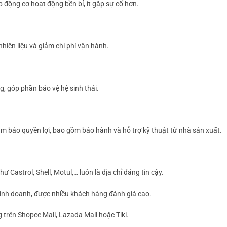
 động cơ hoạt động bền bỉ, ít gặp sự cố hơn.
nhiên liệu và giảm chi phí vận hành.
g, góp phần bảo vệ hệ sinh thái.
m bảo quyền lợi, bao gồm bảo hành và hỗ trợ kỹ thuật từ nhà sản xuất.
ư Castrol, Shell, Motul,… luôn là địa chỉ đáng tin cậy.
kinh doanh, được nhiều khách hàng đánh giá cao.
 trên Shopee Mall, Lazada Mall hoặc Tiki.