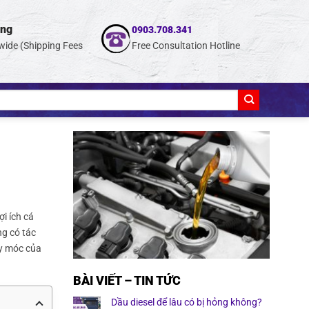
ing
0903.708.341
wide (Shipping Fees
Free Consultation Hotline
ợi ích cá
ng có tác
áy móc của
BÀI VIẾT – TIN TỨC
Dầu diesel để lâu có bị hỏng không?