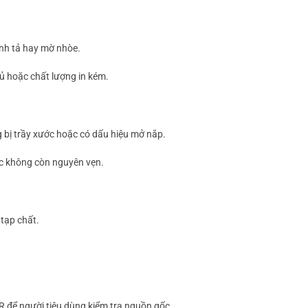
hính tả hay mờ nhòe.
ủ hoặc chất lượng in kém.
bị trầy xước hoặc có dấu hiệu mở nắp.
ặc không còn nguyên vẹn.
tạp chất.
để người tiêu dùng kiểm tra nguồn gốc.