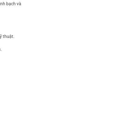
inh bạch và
ỹ thuật.
.