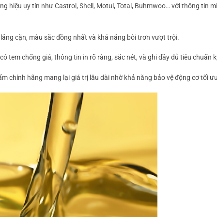
 hiệu uy tín như Castrol, Shell, Motul, Total, Buhmwoo… với thông tin m
lắng cặn, màu sắc đồng nhất và khả năng bôi trơn vượt trội.
ó tem chống giả, thông tin in rõ ràng, sắc nét, và ghi đầy đủ tiêu chuẩn k
m chính hãng mang lại giá trị lâu dài nhờ khả năng bảo vệ động cơ tối ưu