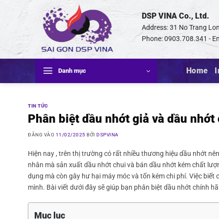
Bỏ
DSP VINA Co., Ltd.
qua
nội
Address: 31 No Trang Lon
dung
Phone: 0903.708.341 - Em
Home
I
Danh mục
TIN TỨC
Phân biệt dầu nhớt giả và dầu nhớt
ĐĂNG VÀO
11/02/2025
BỞI
DSPVINA
Hiện nay , trên thị trường có rất nhiều thương hiệu dầu nhớt nê
nhân mà sản xuất dầu nhớt chui và bán dầu nhớt kém chất lượn
dụng mà còn gây hư hại máy móc và tốn kém chi phí. Việc biết
mình. Bài viết dưới đây sẽ giúp bạn phân biệt dầu nhớt chính h
Mục lục