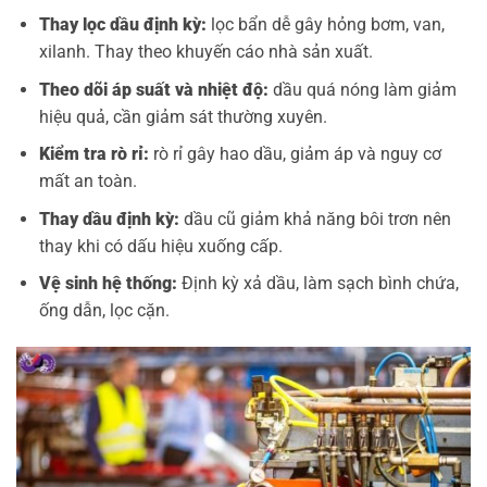
Thay lọc dầu định kỳ:
lọc bẩn dễ gây hỏng bơm, van,
xilanh. Thay theo khuyến cáo nhà sản xuất.
Theo dõi áp suất và nhiệt độ:
dầu quá nóng làm giảm
hiệu quả, cần giảm sát thường xuyên.
Kiểm tra rò rỉ:
rò rỉ gây hao dầu, giảm áp và nguy cơ
mất an toàn.
Thay dầu định kỳ:
dầu cũ giảm khả năng bôi trơn nên
thay khi có dấu hiệu xuống cấp.
Vệ sinh hệ thống:
Định kỳ xả dầu, làm sạch bình chứa,
ống dẫn, lọc cặn.