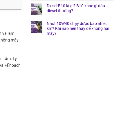
Diesel B10 là gì? B10 khác gì dầu
diesel thường?
Nhớt 10W40 chạy được bao nhiêu
km? Khi nào nên thay để không hại
n và làm
máy?
ệ thống máy
an tâm. Lý
 và kế hoạch