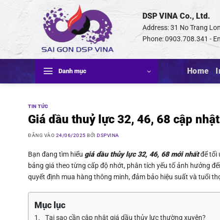
Bỏ
DSP VINA Co., Ltd.
qua
nội
Address: 31 No Trang Lon
dung
Phone: 0903.708.341 - Em
Home
I
Danh mục
TIN TỨC
Giá dầu thuỷ lực 32, 46, 68 cập nhậ
ĐĂNG VÀO
24/06/2025
BỞI
DSPVINA
Bạn đang tìm hiểu
giá dầu thủy lực 32, 46, 68 mới nhất
để tối
bảng giá theo từng cấp độ nhớt, phân tích yếu tố ảnh hưởng đến
quyết định mua hàng thông minh, đảm bảo hiệu suất và tuổi thọ 
Mục lục
Tại sao cần cập nhật giá dầu thủy lực thường xuyên?