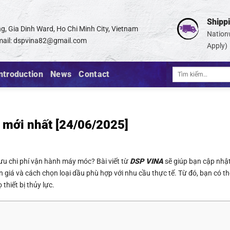
Shipp
g, Gia Dinh Ward, Ho Chi Minh City, Vietnam
Nation
ail:
dspvina82@gmail.com
Apply)
Tìm
ntroduction
News
Contact
kiếm:
t mới nhất [24/06/2025]
 ưu chi phí vận hành máy móc? Bài viết từ
DSP VINA
sẽ giúp bạn cập nhật 
 giá và cách chọn loại dầu phù hợp với nhu cầu thực tế. Từ đó, bạn có th
thiết bị thủy lực.