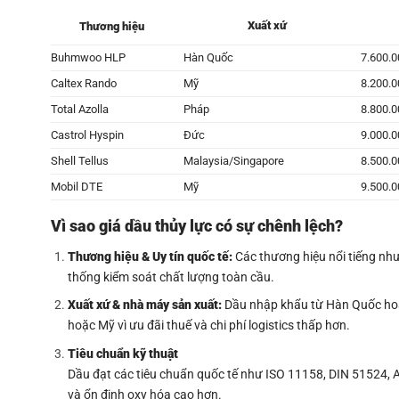
Xuất xứ
Thương hiệu
Buhmwoo HLP
Hàn Quốc
7.600.
Caltex Rando
Mỹ
8.200.
Total Azolla
Pháp
8.800.
Castrol Hyspin
Đức
9.000.
Shell Tellus
Malaysia/Singapore
8.500.
Mobil DTE
Mỹ
9.500.
Vì sao giá dầu thủy lực có sự chênh lệch?
Thương hiệu & Uy tín quốc tế:
Các thương hiệu nổi tiếng như
thống kiểm soát chất lượng toàn cầu.
Xuất xứ & nhà máy sản xuất:
Dầu nhập khẩu từ Hàn Quốc hoặ
hoặc Mỹ vì ưu đãi thuế và chi phí logistics thấp hơn.
Tiêu chuẩn kỹ thuật
Dầu đạt các tiêu chuẩn quốc tế như ISO 11158, DIN 51524,
và ổn định oxy hóa cao hơn.