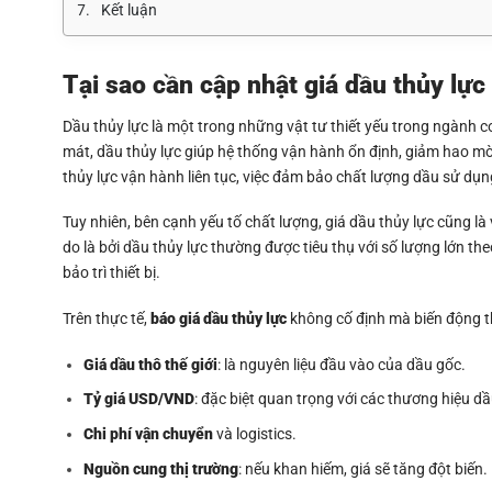
Kết luận
Tại sao cần cập nhật giá dầu thủy lự
Dầu thủy lực là một trong những vật tư thiết yếu trong ngành c
mát, dầu thủy lực giúp hệ thống vận hành ổn định, giảm hao mò
thủy lực vận hành liên tục, việc đảm bảo chất lượng dầu sử dụng
Tuy nhiên, bên cạnh yếu tố chất lượng, giá dầu thủy lực cũng l
do là bởi dầu thủy lực thường được tiêu thụ với số lượng lớn th
bảo trì thiết bị.
Trên thực tế,
báo giá dầu thủy lực
không cố định mà biến động t
Giá dầu thô thế giới
: là nguyên liệu đầu vào của dầu gốc.
Tỷ giá USD/VND
: đặc biệt quan trọng với các thương hiệu d
Chi phí vận chuyển
và logistics.
Nguồn cung thị trường
: nếu khan hiếm, giá sẽ tăng đột biến.