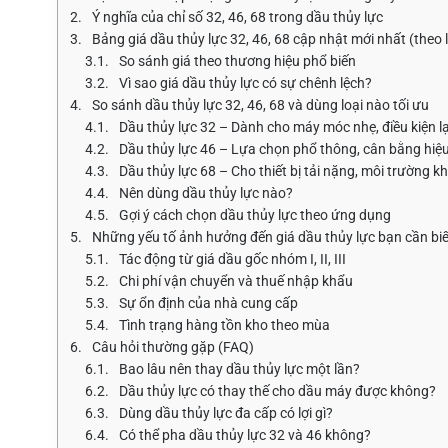
Ý nghĩa của chỉ số 32, 46, 68 trong dầu thủy lực
Bảng giá dầu thủy lực 32, 46, 68 cập nhật mới nhất (theo l
So sánh giá theo thương hiệu phổ biến
Vì sao giá dầu thủy lực có sự chênh lệch?
So sánh dầu thủy lực 32, 46, 68 và dùng loại nào tối ưu
Dầu thủy lực 32 – Dành cho máy móc nhẹ, điều kiện l
Dầu thủy lực 46 – Lựa chọn phổ thông, cân bằng hiệ
Dầu thủy lực 68 – Cho thiết bị tải nặng, môi trường k
Nên dùng dầu thủy lực nào?
Gợi ý cách chọn dầu thủy lực theo ứng dụng
Những yếu tố ảnh hưởng đến giá dầu thủy lực bạn cần biế
Tác động từ giá dầu gốc nhóm I, II, III
Chi phí vận chuyển và thuế nhập khẩu
Sự ổn định của nhà cung cấp
Tình trạng hàng tồn kho theo mùa
Câu hỏi thường gặp (FAQ)
Bao lâu nên thay dầu thủy lực một lần?
Dầu thủy lực có thay thế cho dầu máy được không?
Dùng dầu thủy lực đa cấp có lợi gì?
Có thể pha dầu thủy lực 32 và 46 không?