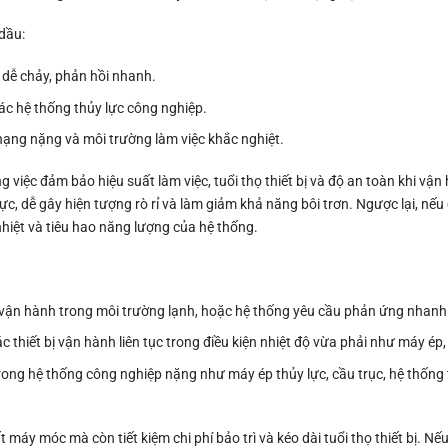
dầu:
, dễ chảy, phản hồi nhanh.
ác hệ thống thủy lực công nghiệp.
ạng nặng và môi trường làm việc khắc nghiệt.
 việc đảm bảo hiệu suất làm việc, tuổi thọ thiết bị và độ an toàn khi vận
ực, dễ gây hiện tượng rò rỉ và làm giảm khả năng bôi trơn. Ngược lại, nế
nhiệt và tiêu hao năng lượng của hệ thống.
 vận hành trong môi trường lạnh, hoặc hệ thống yêu cầu phản ứng nhanh
 thiết bị vận hành liên tục trong điều kiện nhiệt độ vừa phải như máy ép
ng hệ thống công nghiệp nặng như máy ép thủy lực, cầu trục, hệ thống 
t máy móc mà còn tiết kiệm chi phí bảo trì và kéo dài tuổi thọ thiết bị. N