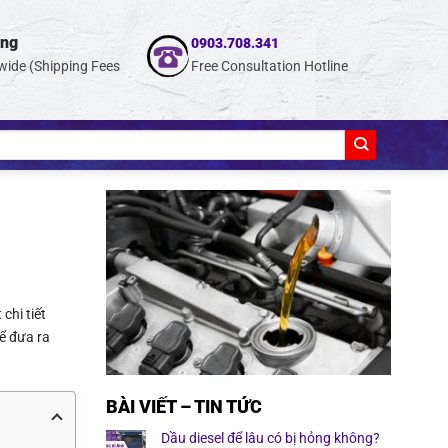
ing
0903.708.341
wide (Shipping Fees
Free Consultation Hotline
chi tiết
ể đưa ra
BÀI VIẾT – TIN TỨC
Dầu diesel để lâu có bị hỏng không?