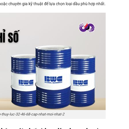
oặc chuyên gia kỹ thuật để lựa chọn loại dầu phù hợp nhất.
-thuy-luc-32-46-68-cap-nhat-moi-nhat-2