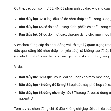
Cụ thể, các con số như 32, 46, 68 phản ánh độ đặc – loãng của 
Dầu thủy lực 32
là loại dầu có độ nhớt thấp nhất trong 3 loại
Dầu thủy lực 46
có độ nhớt trung bình, phổ biến nhất trong c
Dầu thủy lực 68
có độ nhớt cao, thường dùng cho máy móc h
Việc chọn đúng cấp độ nhớt đóng vai trò cực kỳ quan trọng trong
dầu quá loãng (độ nhớt thấp hơn yêu cầu), sẽ không tạo đủ áp l
(độ nhớt cao hơn cần thiết), sẽ làm giảm tốc độ phản hồi, tăng 
Ví dụ:
Dầu thủy lực 32 là gì?
Đây là loại phù hợp cho máy móc nhẹ,
Dầu thủy lực 46 dùng để làm gì?
Loại dầu này phù hợp với các
Dầu thủy lực 68 dùng cho máy nào?
Thường được sử dụng tro
ngoài trời.
Tóm lại, lựa chọn đúng chỉ số dầu không chỉ giúp tối ưu hiệu suấ