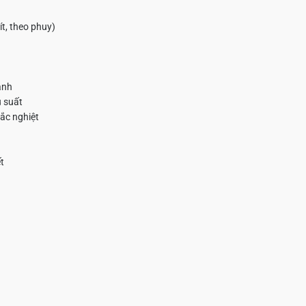
ít, theo phuy)
ạnh
u suất
hắc nghiệt
t