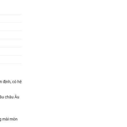
n định, có hệ
dầu châu Âu
ng mài mòn