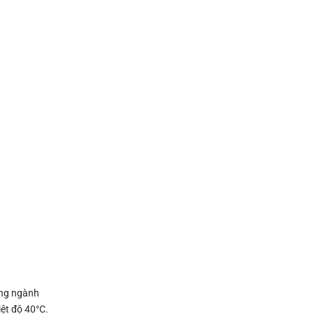
ong ngành
iệt độ 40°C.