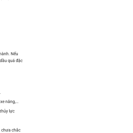
 hành. Nếu
u dầu quá đặc
.
, xe nâng,…
thủy lực
ếu chưa chắc