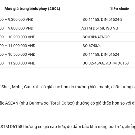
Mức giá trung bình/phuy (200L)
Tiêu chuẩn
000 – 9.200.000 VNĐ
ISO 11158, DIN 51524-2
000 – 9.800.000 VNĐ
ASTM D6158, ISO VG
000 – 10.200.000 VNĐ
ISO/DIN/AFNOR
000 – 11.000.000 VNĐ
ISO 6743/4
000 – 10.500.000 VNĐ
ISO 11158, DIN 51524
000 – 11.200.000 VNĐ
ISO 32/46/68, ASTM D6158
 Shell, Mobil, Castrol… có giá cao hơn do thương hiệu mạnh, chất lượng ổ
c ASEAN (như Buhmwoo, Total, Caltex) thường có giá thấp hơn so với 
 ASTM D6158 thường có giá cao hơn, do đảm bảo khả năng bôi trơn, chố