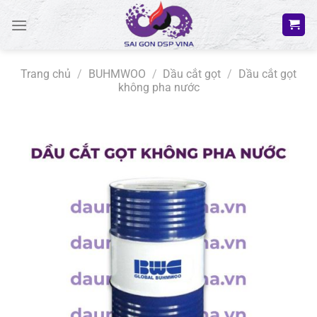
Bỏ
qua
nội
dung
Trang chủ
/
BUHMWOO
/
Dầu cắt gọt
/
Dầu cắt gọt
không pha nước