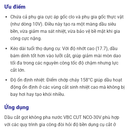
Ưu điểm
Chứa cả phụ gia cực áp gốc clo và phụ gia gốc thực vật
(như dòng 10V). Điều này tạo ra một màng dầu siêu
bền, vừa giảm ma sát nhiệt, vừa bảo vệ bề mặt khi gia
công cực nặng.
Kéo dài tuổi thọ dụng cụ: Với độ nhớt cao (17.7), dầu
bám dính tốt hơn vào lưỡi cắt, giúp giảm mài mòn dao
tối đa trong các nguyên công tốc độ chậm nhưng lực
cắt lớn.
Độ ổn định nhiệt: Điểm chớp cháy 158°C giúp dầu hoạt
động ổn định ở các vùng cắt sinh nhiệt cao mà không bị
bay hơi hay tạo khói nhiều.
Ứng dụng
Dầu cắt gọt không pha nước VBC CUT NCO-30V phù hợp
với các quy trình gia công đòi hỏi độ bền dụng cụ cắt ở