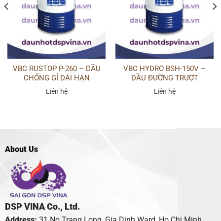
VBC RUSTOP P-260 – DẦU
VBC HYDRO BSH-150V –
CHỐNG GỈ DÀI HẠN
DẦU ĐƯỜNG TRƯỢT
Liên hệ
Liên hệ
About Us
DSP VINA Co., Ltd.
Address:
31 No Trang Long, Gia Dinh Ward, Ho Chi Minh