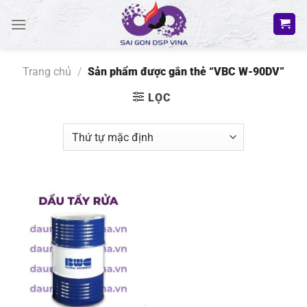
Bỏ
qua
nội
dung
Trang chủ
/
Sản phẩm được gắn thẻ “VBC W-90DV”
LỌC