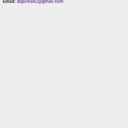
Email:
dspvina82@gmail.com