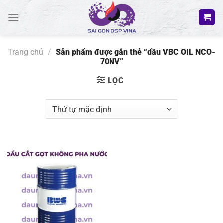
Bỏ
qua
nội
dung
Trang chủ
/
Sản phẩm được gắn thẻ “dầu VBC OIL NCO-
70NV”
LỌC