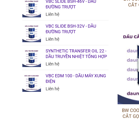
VBC SLIDE BSH-46V - DẦU
CẮT
ĐƯỜNG TRƯỢT
Liên hệ
VBC SLIDE BSH-32V - DẦU
ĐƯỜNG TRƯỢT
Liên hệ
SYNTHETIC TRANSFER OIL 22 -
DẦU TRUYỀN NHIỆT TỔNG HỢP
Liên hệ
VBC EDM 100 - DẦU MÁY XUNG
ĐIỆN
Liên hệ
BW COO
CẮT GỌ