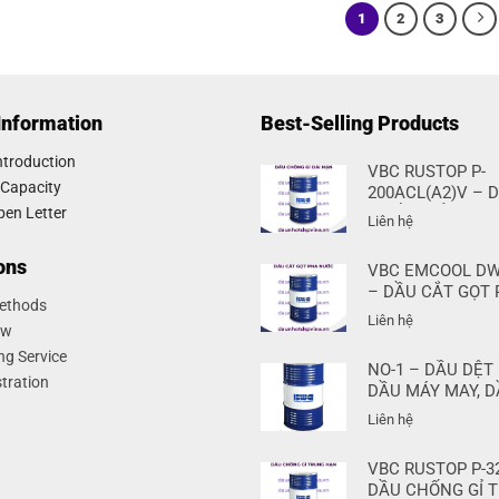
1
2
3
Information
Best-Selling Products
troduction
VBC RUSTOP P-
 Capacity
200ACL(A2)V – 
CHỐNG GỈ DÀI H
pen Letter
Liên hệ
ions
VBC EMCOOL DW
– DẦU CẮT GỌT
ethods
NƯỚC
Liên hệ
ow
ng Service
NO-1 – DẦU DỆT 
tration
DẦU MÁY MAY, 
KHÂU
Liên hệ
VBC RUSTOP P-3
DẦU CHỐNG GỈ 