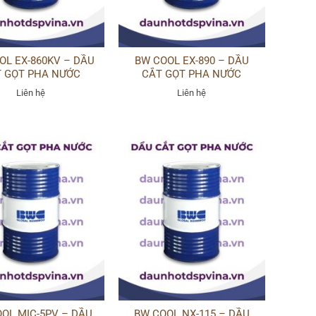
OL EX-860KV – DẦU
BW COOL EX-890 – DẦU
 GỌT PHA NƯỚC
CẮT GỌT PHA NƯỚC
Liên hệ
Liên hệ
OL MIC-5PV – DẦU
BW COOL NX-115 – DẦU