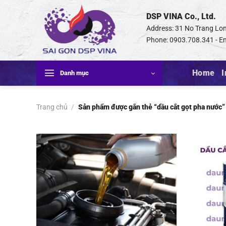
Bỏ
DSP VINA Co., Ltd.
qua
nội
Address: 31 No Trang Lon
dung
Phone: 0903.708.341 - Em
Home
I
Danh mục
Trang chủ
/
Sản phẩm được gắn thẻ “dầu cắt gọt pha nước”