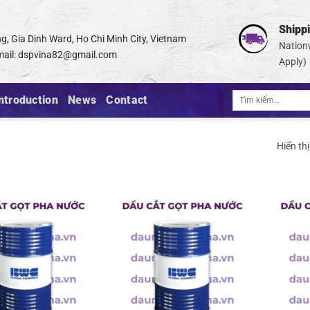
Shipp
g, Gia Dinh Ward, Ho Chi Minh City, Vietnam
Nation
ail:
dspvina82@gmail.com
Apply)
Tìm
ntroduction
News
Contact
kiếm:
Hiển th