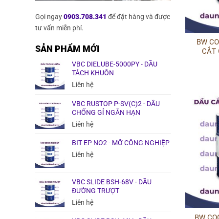
Gọi ngay
0903.708.341
để đặt hàng và được
tư vấn miễn phí.
BW CO
SẢN PHẨM MỚI
CẮT
VBC DIELUBE-5000PY - DẦU
TÁCH KHUÔN
Liên hệ
VBC RUSTOP P-SV(C)2 - DẦU
CHỐNG GỈ NGẮN HẠN
Liên hệ
BIT EP NO2 - MỠ CÔNG NGHIỆP
Liên hệ
VBC SLIDE BSH-68V - DẦU
ĐƯỜNG TRƯỢT
Liên hệ
BW COO