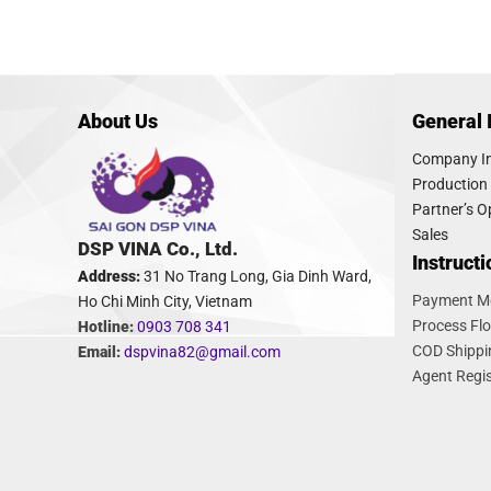
About Us
General 
Company In
Production
Partner’s O
Sales
DSP VINA Co., Ltd.
Instruct
Address:
31 No Trang Long, Gia Dinh Ward,
Payment M
Ho Chi Minh City, Vietnam
Process Fl
Hotline:
0903 708 341
COD Shippi
Email:
dspvina82@gmail.com
Agent Regis