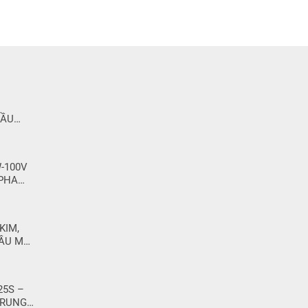
DẦU
ẠN
-100V
 PHA
KIM,
DẦU MÁY
25S –
TRUNG