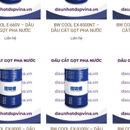
OL E-660V – DẦU
BW COOL EX-8500NT –
BW CO
 GỌT PHA NƯỚC
DẦU CẮT GỌT PHA NƯỚC
CẮT
Liên hệ
Liên hệ
L EX-900S – DẦU
BW COOL EX-9100V – DẦU
BW CO