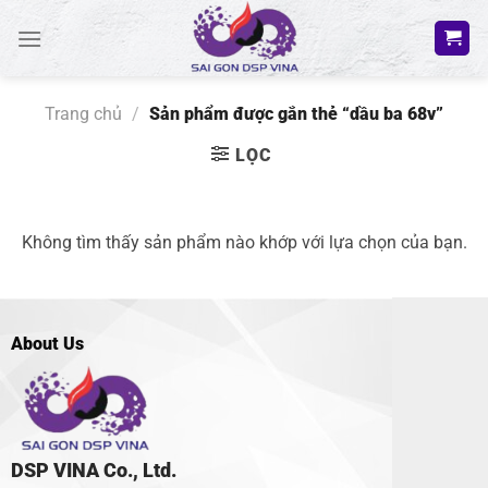
Bỏ
qua
nội
dung
Trang chủ
/
Sản phẩm được gắn thẻ “dầu ba 68v”
LỌC
Không tìm thấy sản phẩm nào khớp với lựa chọn của bạn.
About Us
DSP VINA Co., Ltd.